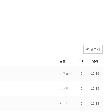
글쓰기
글쓴이
조회
날짜
방큰별
5
12-16
이재우
5
12-15
김미정
5
12-14