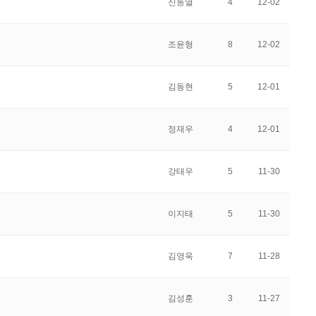
신동열
4
12-02
조윤형
8
12-02
김동현
5
12-01
정재우
4
12-01
강태우
5
11-30
이지태
5
11-30
김영욱
7
11-28
김성훈
3
11-27