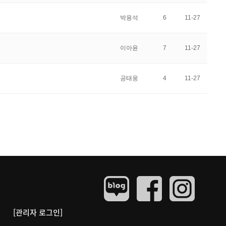
박용석
6
11-27
이아윤
7
11-27
공태웅
4
11-27
[관리자 로그인]