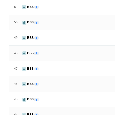
51
BSS
1
50
BSS
1
49
BSS
1
48
BSS
1
47
BSS
1
46
BSS
1
45
BSS
1
44
BSS
1