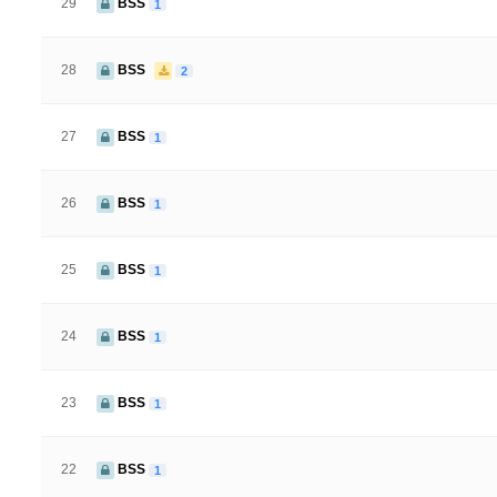
29
BSS
1
28
BSS
2
27
BSS
1
26
BSS
1
25
BSS
1
24
BSS
1
23
BSS
1
22
BSS
1