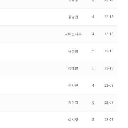
강병진
4
12-13
다어반타우
4
12-13
유중현
5
12-13
정해륜
5
12-13
천사빈
4
12-09
김현지
6
12-07
이지항
5
12-07