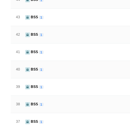
43
BSS
1
42
BSS
1
41
BSS
1
40
BSS
1
39
BSS
1
38
BSS
1
37
BSS
1