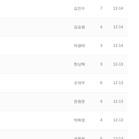
김진수
7
12-14
김승원
4
12-14
박광태
3
12-14
한상혁
3
12-13
조재우
6
12-13
문원준
4
12-13
박화영
4
12-13
권용웅
5
12-13