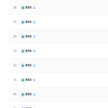
36
BSS
1
35
BSS
1
34
BSS
1
33
BSS
1
32
BSS
1
31
BSS
1
30
BSS
1