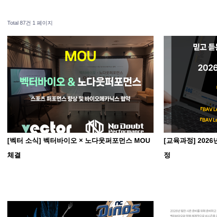
Total 87건
1 페이지
[벡터 소식] 벡터바이오 × 노다웃퍼포먼스 MOU
[교육과정] 202
체결
정